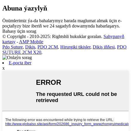
Abuna ýazylyň
Önümlerimiz ýa-da bahalarymyz barada maglumat almak üçin e-
poçtaňyzy bize iberiň we 24 sagadyň dowamynda habarlaşarys.
Bahasy üçin sorag
© Copyright - 2010-2025: Rightshli hukuklar goralan.
Sahypanyň
kartasy
-
AMP Mobile
Pdo Suture
,
Dikiş
,
PDO 2CM
,
Hirurgiki tikişler
,
Dikiş iňňesi
,
PDO
SUTURE 2CM X20
,
E-poçta iber
x