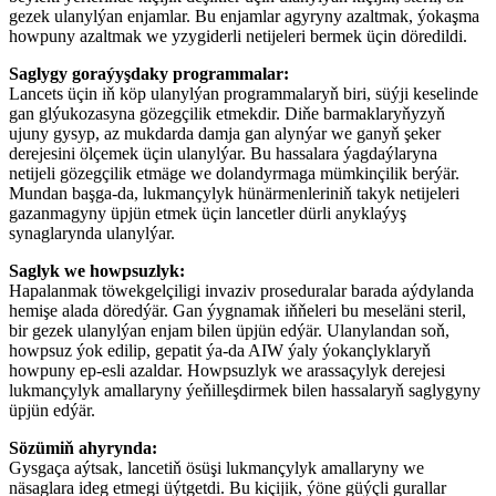
gezek ulanylýan enjamlar. Bu enjamlar agyryny azaltmak, ýokaşma
howpuny azaltmak we yzygiderli netijeleri bermek üçin döredildi.
Saglygy goraýyşdaky programmalar:
Lancets üçin iň köp ulanylýan programmalaryň biri, süýji keselinde
gan glýukozasyna gözegçilik etmekdir. Diňe barmaklaryňyzyň
ujuny gysyp, az mukdarda damja gan alynýar we ganyň şeker
derejesini ölçemek üçin ulanylýar. Bu hassalara ýagdaýlaryna
netijeli gözegçilik etmäge we dolandyrmaga mümkinçilik berýär.
Mundan başga-da, lukmançylyk hünärmenleriniň takyk netijeleri
gazanmagyny üpjün etmek üçin lancetler dürli anyklaýyş
synaglarynda ulanylýar.
Saglyk we howpsuzlyk:
Hapalanmak töwekgelçiligi invaziv proseduralar barada aýdylanda
hemişe alada döredýär. Gan ýygnamak iňňeleri bu meseläni steril,
bir gezek ulanylýan enjam bilen üpjün edýär. Ulanylandan soň,
howpsuz ýok edilip, gepatit ýa-da AIW ýaly ýokançlyklaryň
howpuny ep-esli azaldar. Howpsuzlyk we arassaçylyk derejesi
lukmançylyk amallaryny ýeňilleşdirmek bilen hassalaryň saglygyny
üpjün edýär.
Sözümiň ahyrynda:
Gysgaça aýtsak, lancetiň ösüşi lukmançylyk amallaryny we
näsaglara ideg etmegi üýtgetdi. Bu kiçijik, ýöne güýçli gurallar