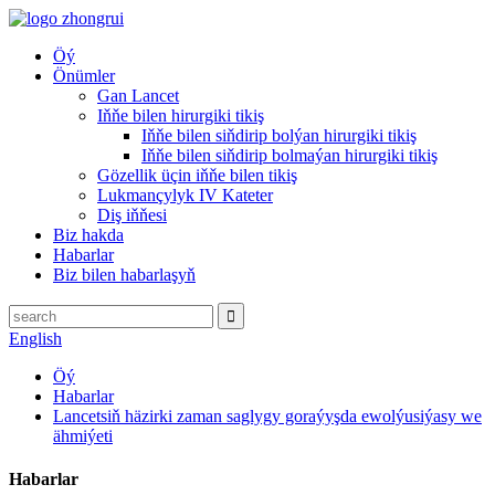
Öý
Önümler
Gan Lancet
Iňňe bilen hirurgiki tikiş
Iňňe bilen siňdirip bolýan hirurgiki tikiş
Iňňe bilen siňdirip bolmaýan hirurgiki tikiş
Gözellik üçin iňňe bilen tikiş
Lukmançylyk IV Kateter
Diş iňňesi
Biz hakda
Habarlar
Biz bilen habarlaşyň
English
Öý
Habarlar
Lancetsiň häzirki zaman saglygy goraýyşda ewolýusiýasy we
ähmiýeti
Habarlar