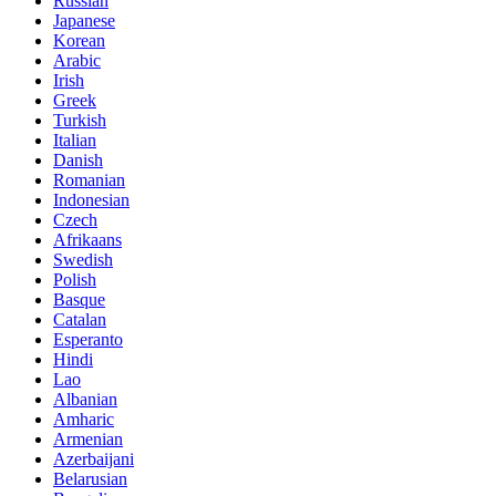
Russian
Japanese
Korean
Arabic
Irish
Greek
Turkish
Italian
Danish
Romanian
Indonesian
Czech
Afrikaans
Swedish
Polish
Basque
Catalan
Esperanto
Hindi
Lao
Albanian
Amharic
Armenian
Azerbaijani
Belarusian