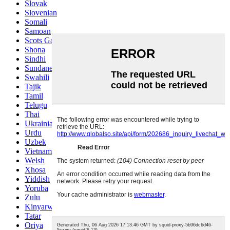
Slovak
Slovenian
Somali
Samoan
Scots Gaelic
Shona
Sindhi
Sundanese
Swahili
Tajik
Tamil
Telugu
Thai
Ukrainian
Urdu
Uzbek
Vietnamese
Welsh
Xhosa
Yiddish
Yoruba
Zulu
Kinyarwanda
Tatar
Oriya