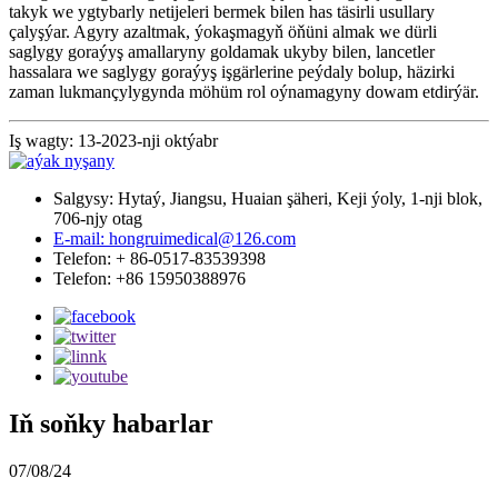
takyk we ygtybarly netijeleri bermek bilen has täsirli usullary
çalyşýar. Agyry azaltmak, ýokaşmagyň öňüni almak we dürli
saglygy goraýyş amallaryny goldamak ukyby bilen, lancetler
hassalara we saglygy goraýyş işgärlerine peýdaly bolup, häzirki
zaman lukmançylygynda möhüm rol oýnamagyny dowam etdirýär.
Iş wagty: 13-2023-nji oktýabr
Salgysy: Hytaý, Jiangsu, Huaian şäheri, Keji ýoly, 1-nji blok,
706-njy otag
E-mail: hongruimedical@126.com
Telefon: + 86-0517-83539398
Telefon: +86 15950388976
Iň soňky habarlar
07/08/24