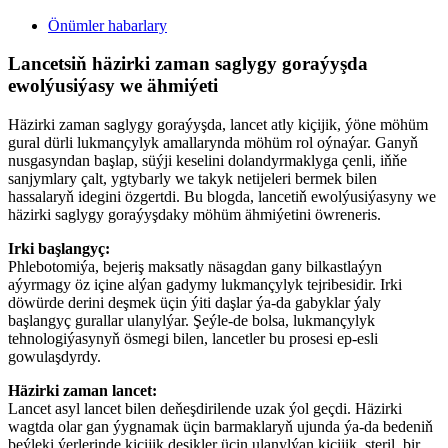
Önümler habarlary
Lancetsiň häzirki zaman saglygy goraýyşda
ewolýusiýasy we ähmiýeti
Häzirki zaman saglygy goraýyşda, lancet atly kiçijik, ýöne möhüm
gural dürli lukmançylyk amallarynda möhüm rol oýnaýar. Ganyň
nusgasyndan başlap, süýji keselini dolandyrmaklyga çenli, iňňe
sanjymlary çalt, ygtybarly we takyk netijeleri bermek bilen
hassalaryň idegini özgertdi. Bu blogda, lancetiň ewolýusiýasyny we
häzirki saglygy goraýyşdaky möhüm ähmiýetini öwreneris.
Irki başlangyç:
Phlebotomiýa, bejeriş maksatly näsagdan gany bilkastlaýyn
aýyrmagy öz içine alýan gadymy lukmançylyk tejribesidir. Irki
döwürde derini deşmek üçin ýiti daşlar ýa-da gabyklar ýaly
başlangyç gurallar ulanylýar. Şeýle-de bolsa, lukmançylyk
tehnologiýasynyň ösmegi bilen, lancetler bu prosesi ep-esli
gowulaşdyrdy.
Häzirki zaman lancet:
Lancet asyl lancet bilen deňeşdirilende uzak ýol geçdi. Häzirki
wagtda olar gan ýygnamak üçin barmaklaryň ujunda ýa-da bedeniň
beýleki ýerlerinde kiçijik deşikler üçin ulanylýan kiçijik, steril, bir