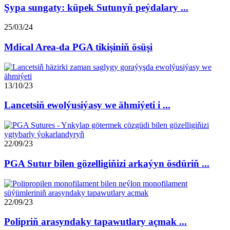
Şypa sungaty: küpek Sutunyň peýdalary ...
25/03/24
Mdical Area-da PGA tikişiniň ösüşi
13/10/23
Lancetsiň ewolýusiýasy we ähmiýeti i ...
22/09/23
PGA Sutur bilen gözelligiňizi arkaýyn ösdüriň ...
22/09/23
Polipriň arasyndaky tapawutlary açmak ...